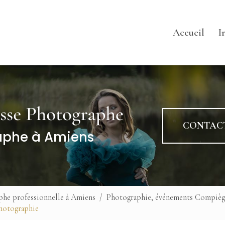
pale
Accueil
I
Ta
Co
Ga
CONTAC
aphe à Amiens
phe professionnelle à Amiens
Photographie, événements Compiègn
Photographie