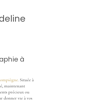
deline
raphie à
 Compiègne
. Située à
té, maintenant
ments précieux ou
ur donner vie à vos