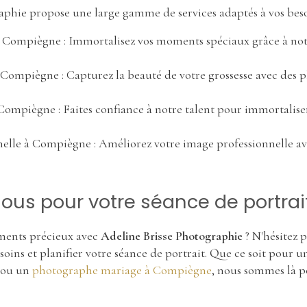
phie propose une large gamme de services adaptés à vos besoi
à Compiègne
: Immortalisez vos moments spéciaux grâce à not
à Compiègne
: Capturez la beauté de votre grossesse avec des p
 Compiègne
: Faites confiance à notre talent pour immortalise
nelle à Compiègne
: Améliorez votre image professionnelle av
us pour votre séance de portrai
ments précieux avec
Adeline Brisse Photographie
? N'hésitez 
soins et planifier votre séance de portrait. Que ce soit pour 
ou un
photographe mariage à Compiègne
, nous sommes là p
.