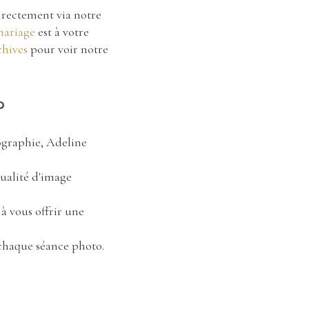
irectement via notre
mariage
est à votre
hives
pour voir notre
?
ographie, Adeline
qualité d'image
à vous offrir une
e chaque séance photo.