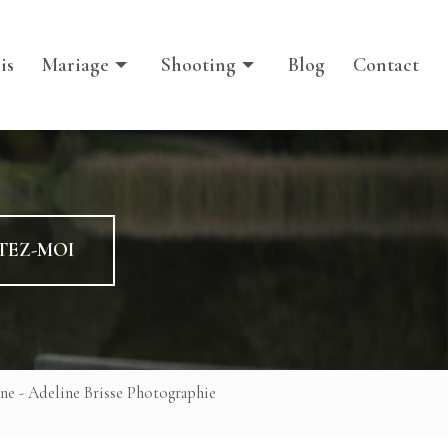
Iris
Maternité & nouveaux nés
ris
Mariage
Shooting
Blog
Contact
Femmes & boudoir
Familles & enfants
rifs mariage
Tarifs shooting
ntact mariage
Contact shooting
lerie mariage
Galerie shooting
TEZ-MOI
e - Adeline Brisse Photographie