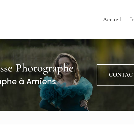
pale
Accueil
I
Ta
Co
Ga
CONTAC
aphe à Amiens