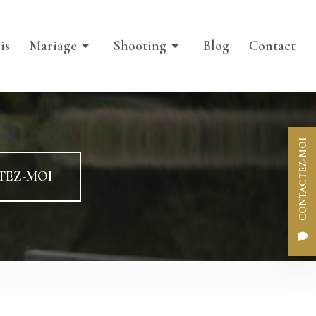
Iris
Maternité & nouveaux nés
ris
Mariage
Shooting
Blog
Contact
Femmes & boudoir
Familles & enfants
rifs mariage
Tarifs shooting
ntact mariage
Contact shooting
CONTACTEZ-MOI
lerie mariage
Galerie shooting
TEZ-MOI